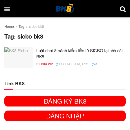
Home
Tag
sicbo bk8
Tag:
sicbo bk8
Luật chơi & cách kiếm tiền từ SICBO tại nhà cái
BK8
BY
BK8 VIP
DECEMBER 10, 2021
0
Link BK8
ĐĂNG KÝ BK8
ĐĂNG NHẬP