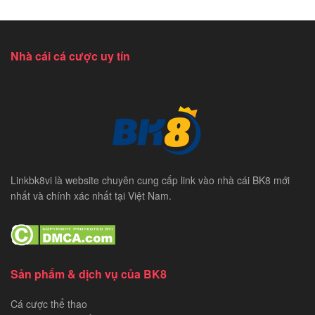
Nhà cái cá cược uy tín
Linkbk8vi là website chuyên cung cấp link vào nhà cái BK8 mới
nhất và chính xác nhất tại Việt Nam.
Sản phẩm & dịch vụ của BK8
Cá cược thể thao