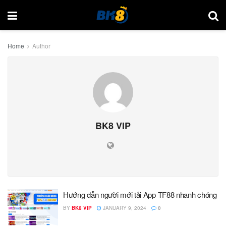
Home
Author
BK8 VIP
Hướng dẫn người mới tải App TF88 nhanh chóng
BY
BK8 VIP
JANUARY 9, 2024
0