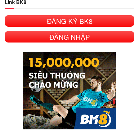
Link BK8
ĐĂNG KÝ BK8
ĐĂNG NHẬP