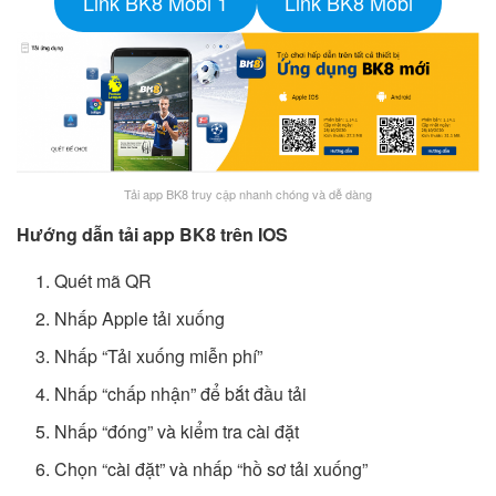
Link BK8 Mobi 1
Link BK8 Mobi
Tải app BK8 truy cập nhanh chóng và dễ dàng
Hướng dẫn tải app BK8 trên IOS
Quét mã QR
Nhấp Apple tải xuống
Nhấp “Tải xuống miễn phí”
Nhấp “chấp nhận” để bắt đầu tải
Nhấp “đóng” và kiểm tra cài đặt
Chọn “cài đặt” và nhấp “hồ sơ tải xuống”