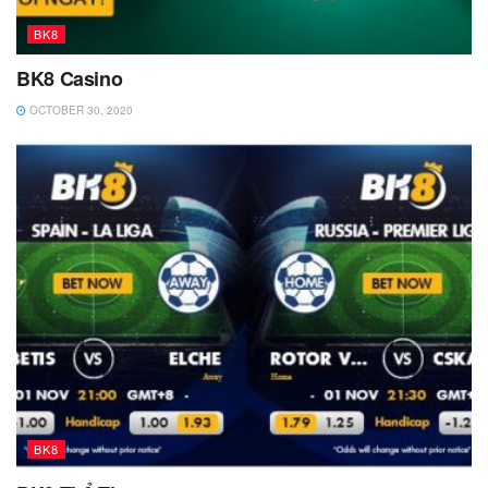
BK8
BK8 Casino
OCTOBER 30, 2020
BK8