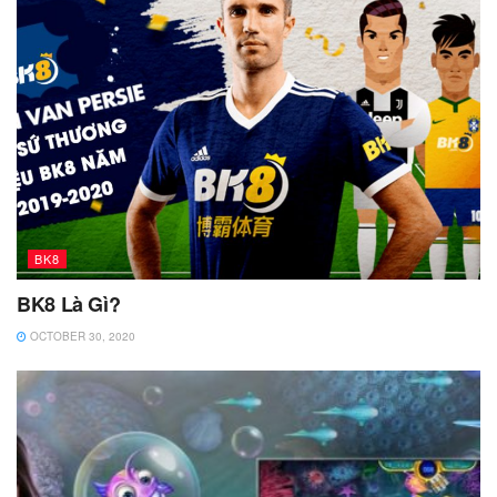
BK8
BK8 Là Gì?
OCTOBER 30, 2020