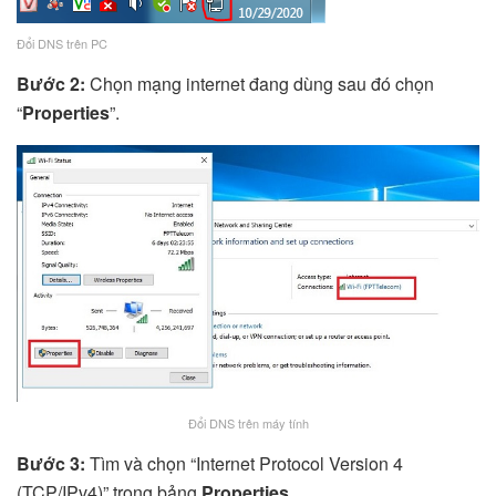
Đổi DNS trên PC
Bước 2:
Chọn mạng internet đang dùng sau đó chọn
“
Properties
”.
Đổi DNS trên máy tính
Bước 3:
Tìm và chọn “Internet Protocol Version 4
(TCP/IPv4)” trong bảng
Properties