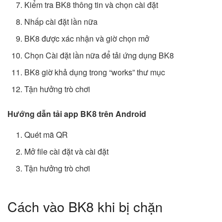
Kiểm tra BK8 thông tin và chọn cài đặt
Nhấp cài đặt lần nữa
BK8 được xác nhận và giờ chọn mở
Chọn Cài đặt lần nữa để tải ứng dụng BK8
BK8 giờ khả dụng trong “works” thư mục
Tận hưởng trò chơi
Hướng dẫn tải app BK8 trên Android
Quét mã QR
Mở file cài đặt và cài đặt
Tận hưởng trò chơi
Cách vào BK8 khi bị chặn