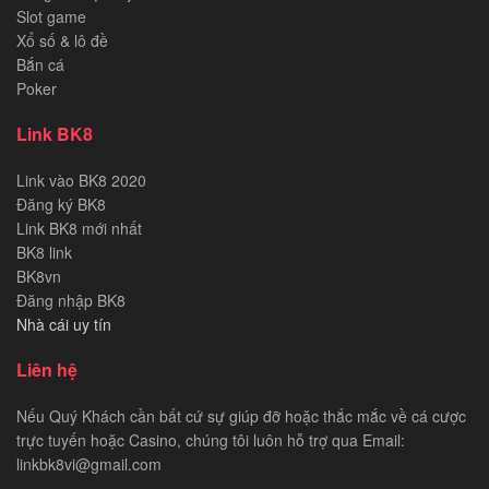
Slot game
Xổ số & lô đề
Bắn cá
Poker
Link BK8
Link vào BK8 2020
Đăng ký BK8
Link BK8 mới nhất
BK8 link
BK8vn
Đăng nhập BK8
Nhà cái uy tín
Liên hệ
Nếu Quý Khách cần bất cứ sự giúp đỡ hoặc thắc mắc về cá cược
trực tuyến hoặc Casino, chúng tôi luôn hỗ trợ qua Email:
linkbk8vi@gmail.com