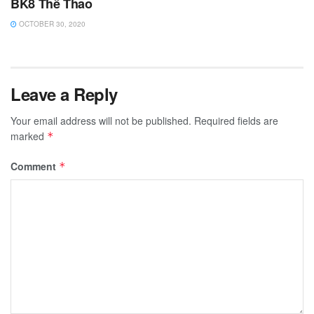
BK8 Thể Thao
OCTOBER 30, 2020
Leave a Reply
Your email address will not be published.
Required fields are
marked
*
Comment
*