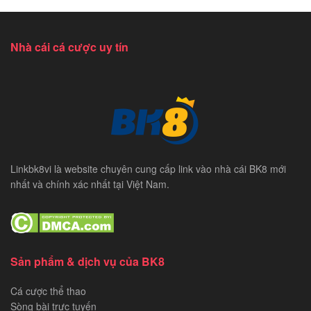
Nhà cái cá cược uy tín
Linkbk8vi là website chuyên cung cấp link vào nhà cái BK8 mới
nhất và chính xác nhất tại Việt Nam.
Sản phẩm & dịch vụ của BK8
Cá cược thể thao
Sòng bài trực tuyến