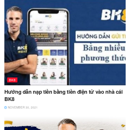
BK8
Hướng dẫn nạp tiền bằng tiền điện tử vào nhà cái
BK8
NOVEMBER 30, 2021