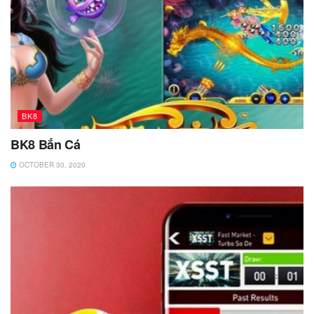
BK8
BK8 Bắn Cá
OCTOBER 30, 2020