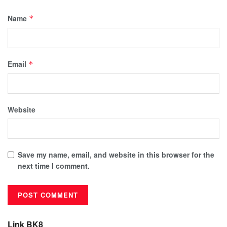
Name
*
Email
*
Website
Save my name, email, and website in this browser for the
next time I comment.
Link BK8