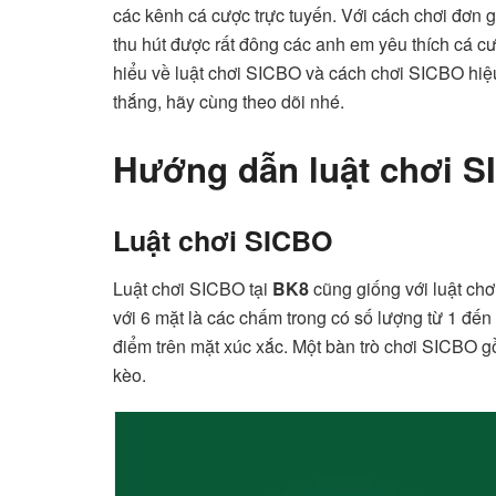
các kênh cá cược trực tuyến. Với cách chơi đơn 
thu hút được rất đông các anh em yêu thích cá cư
hiểu về luật chơi SICBO và cách chơi SICBO hiệu
thắng, hãy cùng theo dõi nhé.
Hướng dẫn luật chơi 
Luật chơi SICBO
Luật chơi SICBO tại
BK8
cũng giống với luật chơ
với 6 mặt là các chấm trong có số lượng từ 1 đế
điểm trên mặt xúc xắc. Một bàn trò chơi SICBO gồ
kèo.