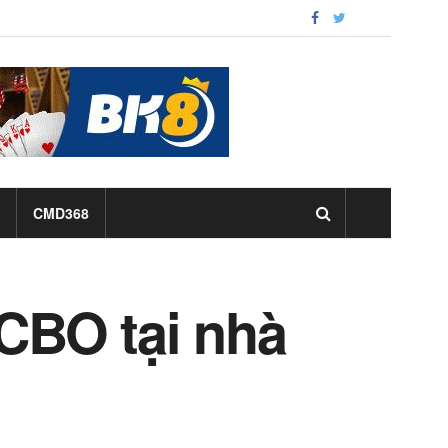
CMD368
ICBO tại nhà