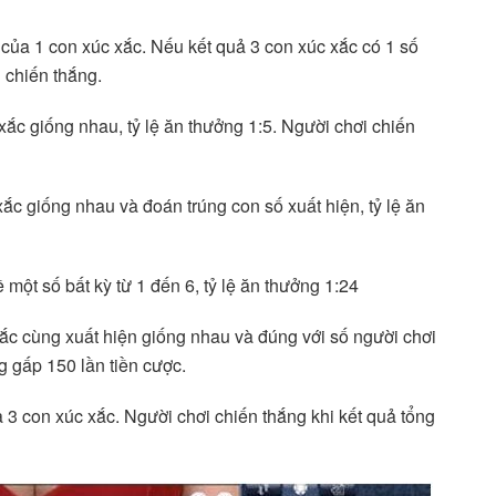
 của 1 con xúc xắc. Nếu kết quả 3 con xúc xắc có 1 số
h chiến thắng.
ắc giống nhau, tỷ lệ ăn thưởng 1:5. Người chơi chiến
ắc giống nhau và đoán trúng con số xuất hiện, tỷ lệ ăn
một số bất kỳ từ 1 đến 6, tỷ lệ ăn thưởng 1:24
ắc cùng xuất hiện giống nhau và đúng với số người chơi
 gấp 150 lần tiền cược.
3 con xúc xắc. Người chơi chiến thắng khi kết quả tổng