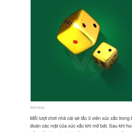
BK8 Sicbo
Mỗi lượt chơi nhà cái sẽ lắc 3 viên xúc xắc tron
đoán các mặt của xúc xắc khi mở bát. Sau khi hoà