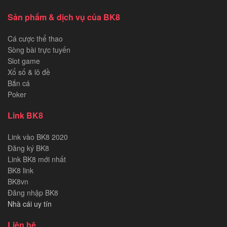
Sản phẩm & dịch vụ của BK8
Cá cược thể thao
Sòng bài trực tuyến
Slot game
Xổ số & lô đề
Bắn cá
Poker
Link BK8
Link vào BK8 2020
Đăng ký BK8
Link BK8 mới nhất
BK8 link
BK8vn
Đăng nhập BK8
Nhà cái uy tín
Liên hệ