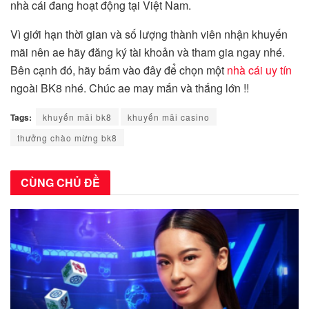
nhà cái đang hoạt động tại Việt Nam.
Vì giới hạn thời gian và số lượng thành viên nhận khuyến
mãi nên ae hãy đăng ký tài khoản và tham gia ngay nhé.
Bên cạnh đó, hãy bấm vào đây để chọn một
nhà cái uy tín
ngoài BK8 nhé. Chúc ae may mắn và thắng lớn !!
Tags:
khuyến mãi bk8
khuyến mãi casino
thưởng chào mừng bk8
CÙNG CHỦ ĐỀ