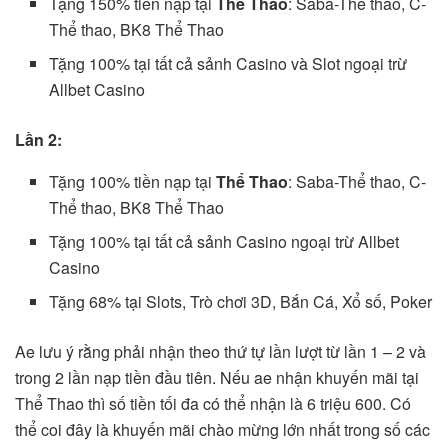
Tặng 150% tiền nạp tại
Thể Thao
: Saba-Thể thao, C-
Thể thao, BK8 Thể Thao
Tặng 100% tại tất cả sảnh Casino và Slot ngoại trừ
Allbet Casino
Lần 2:
Tặng 100% tiền nạp tại
Thể Thao
: Saba-Thể thao, C-
Thể thao, BK8 Thể Thao
Tặng 100% tại tất cả sảnh Casino ngoại trừ Allbet
Casino
Tặng 68% tại Slots, Trò chơi 3D, Bắn Cá, Xổ số, Poker
Ae lưu ý rằng phải nhận theo thứ tự lần lượt từ lần 1 – 2 và
trong 2 lần nạp tiền đầu tiên. Nếu ae nhận khuyến mãi tại
Thể Thao thì số tiền tối đa có thể nhận là 6 triệu 600. Có
thể coi đây là khuyến mãi chào mừng lớn nhất trong số các