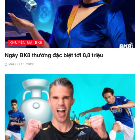
KHUYẾN MÃI BK8
Ngày BK8 thưởng đặc biệt tới 8,8 triệu
MARCH 15, 2022