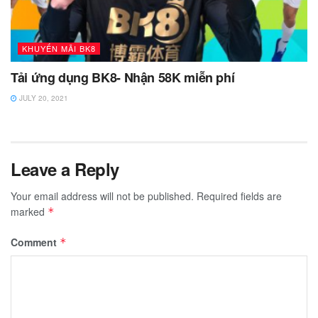
KHUYẾN MÃI BK8
Tải ứng dụng BK8- Nhận 58K miễn phí
JULY 20, 2021
Leave a Reply
Your email address will not be published.
Required fields are
marked
*
Comment
*