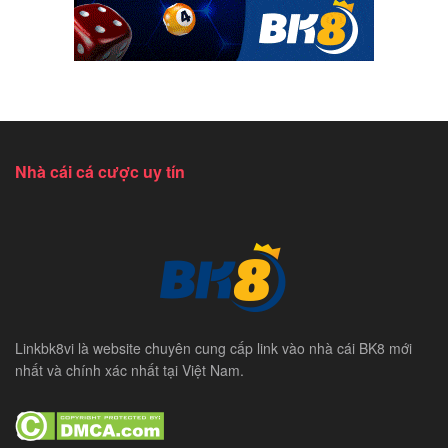
Nhà cái cá cược uy tín
Linkbk8vi là website chuyên cung cấp link vào nhà cái BK8 mới
nhất và chính xác nhất tại Việt Nam.