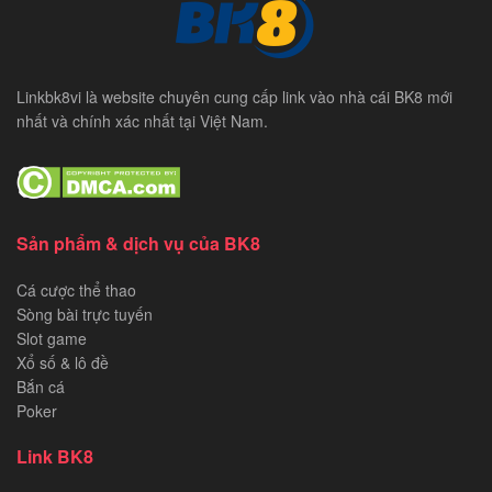
Linkbk8vi là website chuyên cung cấp link vào nhà cái BK8 mới
nhất và chính xác nhất tại Việt Nam.
Sản phẩm & dịch vụ của BK8
Cá cược thể thao
Sòng bài trực tuyến
Slot game
Xổ số & lô đề
Bắn cá
Poker
Link BK8