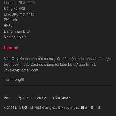
Link vào BK8 2020
Đăng ký BK8
Link BK8 mới nhất
BK8 link
BK8vn
Đăng nhập BK8
Nhà cái uy tín
Liên hệ
Nếu Quý Khách cần bất cứ sự giúp đỡ hoặc thắc mắc về cá cược
trực tuyến hoặc Casino, chúng tôi luôn hỗ trợ qua Email:
linkbk8vi@gmail.com
Trân trọng!!!
BK8
Đại Sứ
Liên Hệ
Điều Khoản
© 2023
Link BK8
- Linkbk8vi cung cấp link vào
nhà cái BK8
mới nhất.